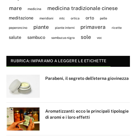
mare
medicina tradizionale cinese
medicina
meditazione
orto
meridiani
mtc
ortica
pelle
piante
primavera
peperoncino
piante interni
ricette
sole
salute
sambuco
sambucus nigra
voc
RUBRICA: IMPARAMO A LEGGERE LE ETICHETTE
Parabeni, il segreto dell’eterna giovinezza
Aromatizzanti: ecco le principali tipologie
di aromi e i loro effetti