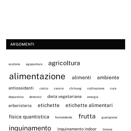
ARGOMENTI
agricoltura
acetone
agopuntura
alimentazione
alimenti
ambiente
antiossidanti
calcio
cancro
chi kung
coltivazione
cura
dieta vegetariana
depurativo
detersivi
energia
etichette
etichette alimentari
erboristeria
frutta
fisica quantistica
formaldeide
guarigione
inquinamento
inquinamento indoor
limone