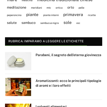
medicina
meditazione
orto
meridiani
mtc
ortica
pelle
piante
primavera
peperoncino
piante interni
ricette
sole
salute
sambuco
sambucus nigra
voc
RUBRICA: IMPARAMO A LEGGERE LE ETICHETTE
Parabeni, il segreto dell’eterna giovinezza
Aromatizzanti: ecco le principali tipologie
di aromi e i loro effetti
I solventi alimentari