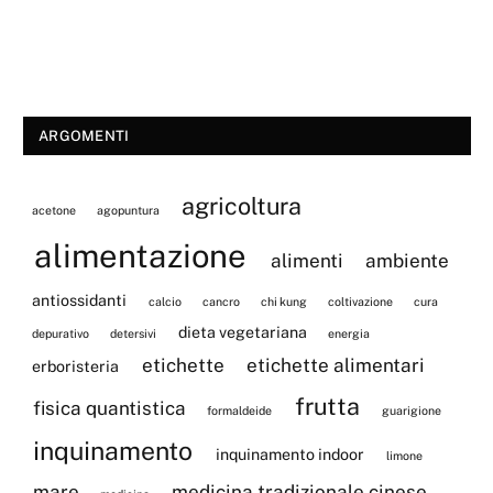
ARGOMENTI
agricoltura
acetone
agopuntura
alimentazione
alimenti
ambiente
antiossidanti
calcio
cancro
chi kung
coltivazione
cura
dieta vegetariana
depurativo
detersivi
energia
etichette
etichette alimentari
erboristeria
frutta
fisica quantistica
formaldeide
guarigione
inquinamento
inquinamento indoor
limone
mare
medicina tradizionale cinese