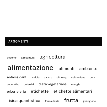
ARGOMENTI
agricoltura
acetone
agopuntura
alimentazione
alimenti
ambiente
antiossidanti
calcio
cancro
chi kung
coltivazione
cura
dieta vegetariana
depurativo
detersivi
energia
etichette
etichette alimentari
erboristeria
frutta
fisica quantistica
formaldeide
guarigione