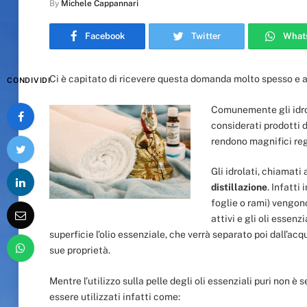
By
Michele Cappannari
Facebook
Twitter
What
Ci è capitato di ricevere questa domanda molto spesso e a
CONDIVIDI
Comunemente gli idrol
considerati prodotti d
rendono magnifici reg
Gli idrolati, chiamati
distillazione
. Infatti
foglie o rami) vengono
attivi e gli oli essen
superficie l’olio essenziale, che verrà separato poi dall’a
sue proprietà.
Mentre l’utilizzo sulla pelle degli oli essenziali puri non è
essere utilizzati infatti come: