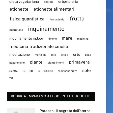
dieta vegetariana
erboristeria
energia
etichette
etichette alimentari
frutta
fisica quantistica
formaldeide
inquinamento
guarigione
mare
inquinamento indoor
limone
medicina
medicina tradizionale cinese
meditazione
orto
meridiani
mtc
ortica
pelle
piante
primavera
peperoncino
piante interni
sole
salute
sambuco
ricette
sambucus nigra
voc
RUBRICA: IMPARAMO A LEGGERE LE ETICHETTE
Parabeni, il segreto dell’eterna