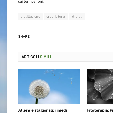
sui termosifoni.
distillazione
erboristeria
idrolati
SHARE.
ARTICOLI
SIMILI
Allergie stagionali: rimedi
Fitoterapia: Pr