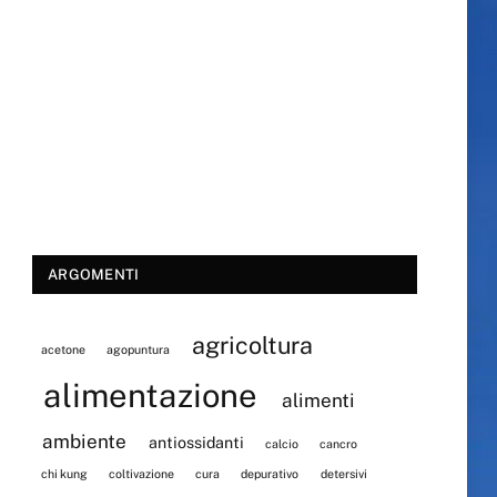
ARGOMENTI
agricoltura
acetone
agopuntura
alimentazione
alimenti
ambiente
antiossidanti
calcio
cancro
chi kung
coltivazione
cura
depurativo
detersivi