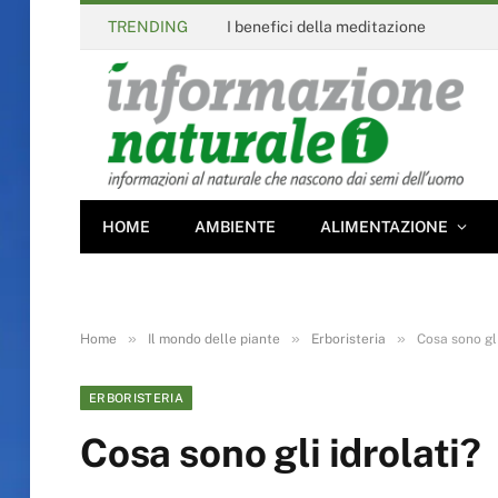
TRENDING
I benefici della meditazione
HOME
AMBIENTE
ALIMENTAZIONE
»
»
»
Home
Il mondo delle piante
Erboristeria
Cosa sono gli
ERBORISTERIA
Cosa sono gli idrolati?