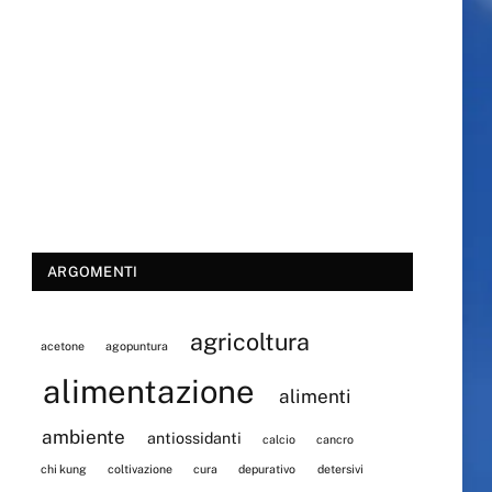
ARGOMENTI
agricoltura
acetone
agopuntura
alimentazione
alimenti
ambiente
antiossidanti
calcio
cancro
chi kung
coltivazione
cura
depurativo
detersivi