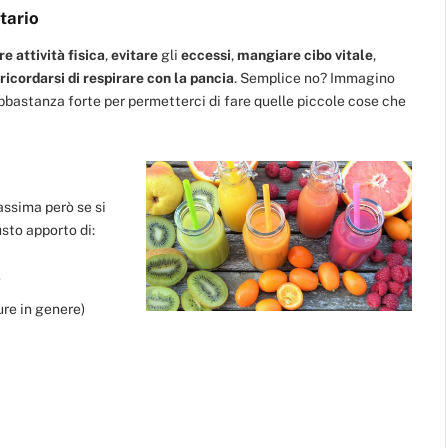
tario
re attività fisica
,
evitare
gli
eccessi
,
mangiare cibo vitale
,
ricordarsi di respirare con la pancia
. Semplice no? Immagino
bbastanza forte per permetterci di fare quelle piccole cose che
assima però se si
usto apporto di:
)
ure in genere)