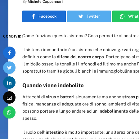
By
Michele Cappannari
Facebook
Twitter
What
Come funziona questo sistema? Cosa permette al nostro c
CONDIVIDI
Il sistema immunitario è un sistema che coinvolge vari org
definirlo come la
difesa del nostro corpo
. Partecipano al 
il midollo osseo, le tonsille i linfonodi ed il timo ma anche
soprattutto tramite globuli bianchi e immunoglobuline spec
Quando viene indebolito
Attacchi di
virus
o
batteri
sicuramente ma anche
stress p
fisica, mancanza di adeguate ore di sonno, ambienti di vit
possono portare a lungo andare ad un
indebolimento
dell
spesso.
Il ruolo dell
‘intestino
è molto importante: un’alterazione del