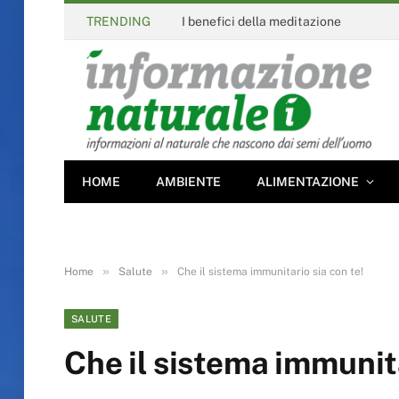
TRENDING
I benefici della meditazione
HOME
AMBIENTE
ALIMENTAZIONE
»
»
Home
Salute
Che il sistema immunitario sia con te!
SALUTE
Che il sistema immunita