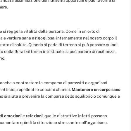
 mancata assimilazione dei nutrienti opportuni e può favorire la
nere.
 si regge la vitalità della persona. Come in un orto di
 e verdura sana e rigogliosa, internamente nel nostro corpo il
ato di salute. Quando si parla di terreno si può pensare quindi
o della flora batterica intestinale, si può parlare di resilienza,
io.
 anche a contrastare la comparsa di parassiti o organismi
setticidi, repellenti o concimi chimici.
Mantenere un corpo sano
no si aiuta a prevenire la comparsa dello squilibrio o comunque a
 di
emozioni
e
relazioni
, quelle distruttive infatti possono
 aumentare quindi la situazione stressante nell’organismo.