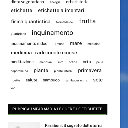
dieta vegetariana
erboristeria
energia
etichette
etichette alimentari
frutta
fisica quantistica
formaldeide
inquinamento
guarigione
mare
inquinamento indoor
limone
medicina
medicina tradizionale cinese
meditazione
orto
meridiani
mtc
ortica
pelle
piante
primavera
peperoncino
piante interni
sole
salute
sambuco
ricette
sambucus nigra
voc
RUBRICA: IMPARAMO A LEGGERE LE ETICHETTE
Parabeni, il segreto dell’eterna