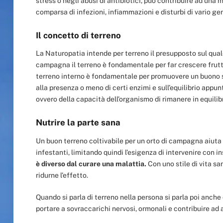
stress o negli abusi di antibiotici, può contribuire ad una
comparsa di infezioni, infiammazioni e disturbi di vario ge
Il concetto di terreno
La Naturopatia intende per terreno il presupposto sul quale
campagna il terreno è fondamentale per far crescere frutta
terreno interno è fondamentale per promuovere un buono st
alla presenza o meno di certi enzimi e sull’equilibrio appunt
ovvero della capacità dell’organismo di rimanere in equilibr
Nutrire la parte sana
Un buon terreno coltivabile per un orto di campagna aiuta
infestanti, limitando quindi l’esigenza di intervenire con in
è diverso dal curare una malattia.
Con uno stile di vita sa
ridurne l’effetto.
Quando si parla di terreno nella persona si parla poi anche
portare a sovraccarichi nervosi, ormonali e contribuire ad