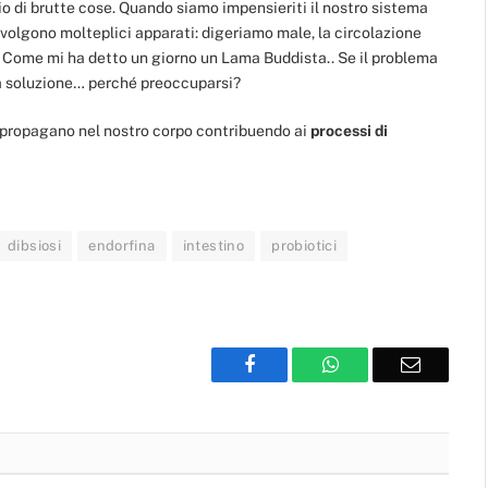
o di brutte cose. Quando siamo impensieriti il nostro sistema
lgono molteplici apparati: digeriamo male, la circolazione
Come mi ha detto un giorno un Lama Buddista.. Se il problema
ha soluzione… perché preoccuparsi?
 propagano nel nostro corpo contribuendo ai
processi di
dibsiosi
endorfina
intestino
probiotici
Facebook
WhatsApp
Email