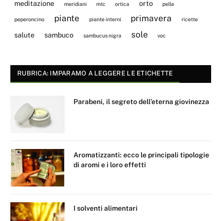
meditazione
orto
meridiani
mtc
ortica
pelle
piante
primavera
peperoncino
piante interni
ricette
sole
salute
sambuco
sambucus nigra
voc
RUBRICA: IMPARAMO A LEGGERE LE ETICHETTE
Parabeni, il segreto dell’eterna giovinezza
Aromatizzanti: ecco le principali tipologie
di aromi e i loro effetti
I solventi alimentari