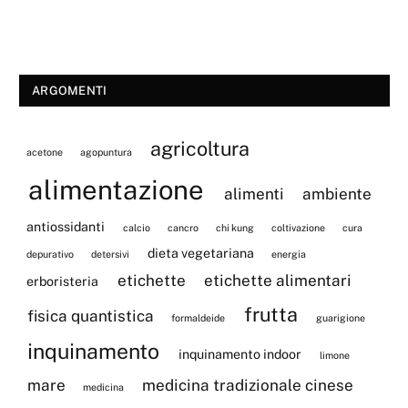
ARGOMENTI
agricoltura
acetone
agopuntura
alimentazione
alimenti
ambiente
antiossidanti
calcio
cancro
chi kung
coltivazione
cura
dieta vegetariana
depurativo
detersivi
energia
etichette
etichette alimentari
erboristeria
frutta
fisica quantistica
formaldeide
guarigione
inquinamento
inquinamento indoor
limone
mare
medicina tradizionale cinese
medicina