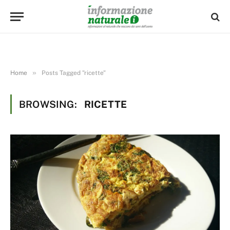
»
Home
Posts Tagged "ricette"
BROWSING:
RICETTE