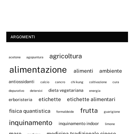
ARGOMENTI
agricoltura
acetone
agopuntura
alimentazione
alimenti
ambiente
antiossidanti
calcio
cancro
chi kung
coltivazione
cura
dieta vegetariana
depurativo
detersivi
energia
etichette
etichette alimentari
erboristeria
frutta
fisica quantistica
formaldeide
guarigione
inquinamento
inquinamento indoor
limone
mare
medicina tradizionale cinese