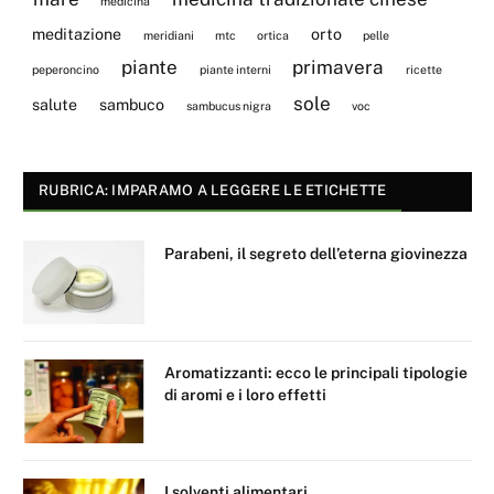
medicina
meditazione
orto
meridiani
mtc
ortica
pelle
piante
primavera
peperoncino
piante interni
ricette
sole
salute
sambuco
sambucus nigra
voc
RUBRICA: IMPARAMO A LEGGERE LE ETICHETTE
Parabeni, il segreto dell’eterna giovinezza
Aromatizzanti: ecco le principali tipologie
di aromi e i loro effetti
I solventi alimentari