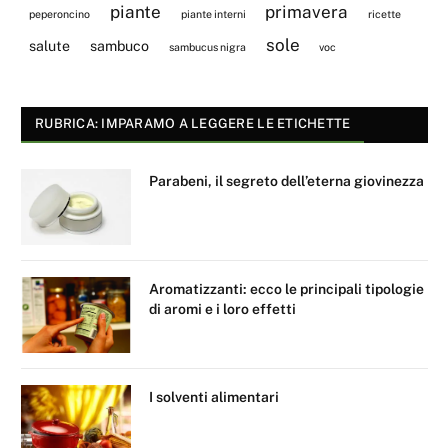
piante
primavera
peperoncino
piante interni
ricette
sole
salute
sambuco
sambucus nigra
voc
RUBRICA: IMPARAMO A LEGGERE LE ETICHETTE
Parabeni, il segreto dell’eterna giovinezza
Aromatizzanti: ecco le principali tipologie
di aromi e i loro effetti
I solventi alimentari