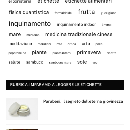
etichette
etichette alimentari
erboristeria
frutta
fisica quantistica
formaldeide
guarigione
inquinamento
inquinamento indoor
limone
mare
medicina tradizionale cinese
medicina
meditazione
orto
meridiani
mtc
ortica
pelle
piante
primavera
peperoncino
piante interni
ricette
sole
salute
sambuco
sambucus nigra
voc
RUBRICA: IMPARAMO A LEGGERE LE ETICHETTE
Parabeni, il segreto dell’eterna giovinezza