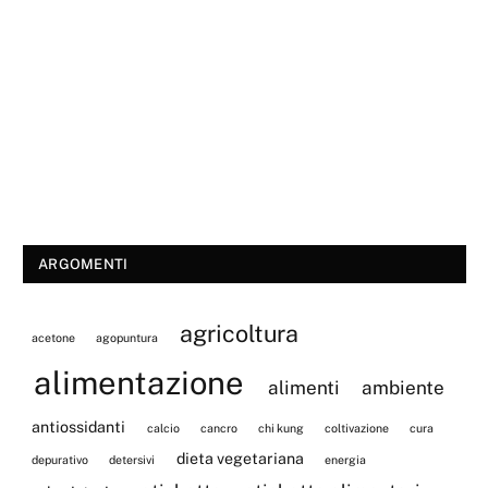
ARGOMENTI
agricoltura
acetone
agopuntura
alimentazione
alimenti
ambiente
antiossidanti
calcio
cancro
chi kung
coltivazione
cura
dieta vegetariana
depurativo
detersivi
energia