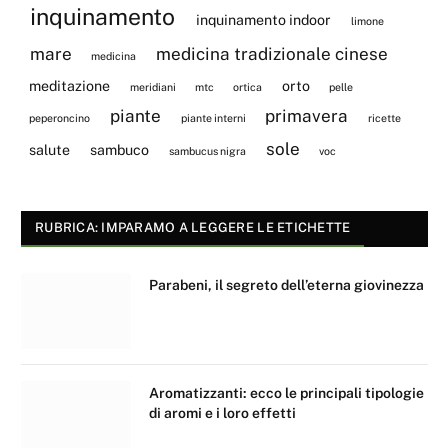
inquinamento
inquinamento indoor
limone
mare
medicina tradizionale cinese
medicina
meditazione
orto
meridiani
mtc
ortica
pelle
piante
primavera
peperoncino
piante interni
ricette
sole
salute
sambuco
sambucus nigra
voc
RUBRICA: IMPARAMO A LEGGERE LE ETICHETTE
Parabeni, il segreto dell’eterna giovinezza
Aromatizzanti: ecco le principali tipologie
di aromi e i loro effetti