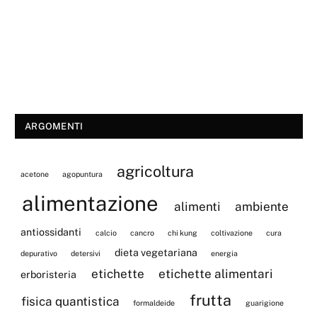
ARGOMENTI
agricoltura
acetone
agopuntura
alimentazione
alimenti
ambiente
antiossidanti
calcio
cancro
chi kung
coltivazione
cura
dieta vegetariana
depurativo
detersivi
energia
etichette
etichette alimentari
erboristeria
frutta
fisica quantistica
formaldeide
guarigione