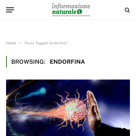
»
Home
Posts Tagged "endorfina"
BROWSING:
ENDORFINA