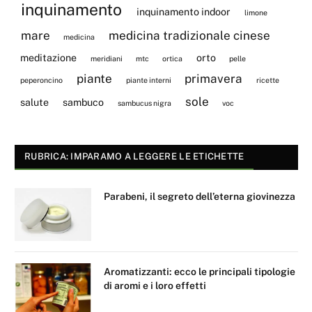
inquinamento
inquinamento indoor
limone
mare
medicina tradizionale cinese
medicina
meditazione
orto
meridiani
mtc
ortica
pelle
piante
primavera
peperoncino
piante interni
ricette
sole
salute
sambuco
sambucus nigra
voc
RUBRICA: IMPARAMO A LEGGERE LE ETICHETTE
Parabeni, il segreto dell’eterna giovinezza
Aromatizzanti: ecco le principali tipologie
di aromi e i loro effetti