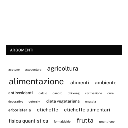
ARGOMENTI
agricoltura
acetone
agopuntura
alimentazione
alimenti
ambiente
antiossidanti
calcio
cancro
chi kung
coltivazione
cura
dieta vegetariana
depurativo
detersivi
energia
etichette
etichette alimentari
erboristeria
frutta
fisica quantistica
formaldeide
guarigione