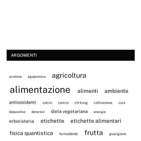
ARGOMENTI
agricoltura
acetone
agopuntura
alimentazione
alimenti
ambiente
antiossidanti
calcio
cancro
chi kung
coltivazione
cura
dieta vegetariana
depurativo
detersivi
energia
etichette
etichette alimentari
erboristeria
frutta
fisica quantistica
formaldeide
guarigione