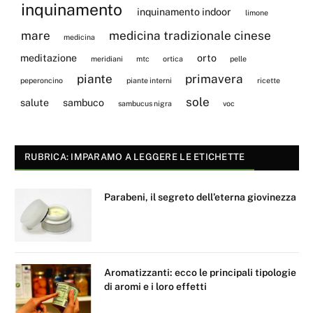
inquinamento
inquinamento indoor
limone
mare
medicina tradizionale cinese
medicina
meditazione
orto
meridiani
mtc
ortica
pelle
piante
primavera
peperoncino
piante interni
ricette
sole
salute
sambuco
sambucus nigra
voc
RUBRICA: IMPARAMO A LEGGERE LE ETICHETTE
Parabeni, il segreto dell’eterna giovinezza
Aromatizzanti: ecco le principali tipologie
di aromi e i loro effetti