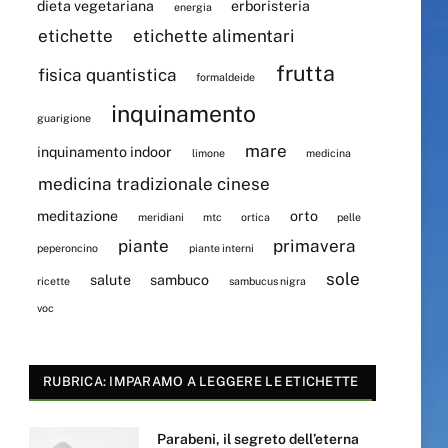
dieta vegetariana
erboristeria
energia
etichette
etichette alimentari
frutta
fisica quantistica
formaldeide
inquinamento
guarigione
mare
inquinamento indoor
limone
medicina
medicina tradizionale cinese
meditazione
orto
meridiani
mtc
ortica
pelle
piante
primavera
peperoncino
piante interni
sole
salute
sambuco
ricette
sambucus nigra
voc
RUBRICA: IMPARAMO A LEGGERE LE ETICHETTE
Parabeni, il segreto dell’eterna