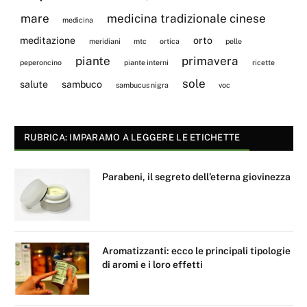
mare
medicina tradizionale cinese
medicina
meditazione
orto
meridiani
mtc
ortica
pelle
piante
primavera
peperoncino
piante interni
ricette
sole
salute
sambuco
sambucus nigra
voc
RUBRICA: IMPARAMO A LEGGERE LE ETICHETTE
Parabeni, il segreto dell’eterna giovinezza
Aromatizzanti: ecco le principali tipologie
di aromi e i loro effetti