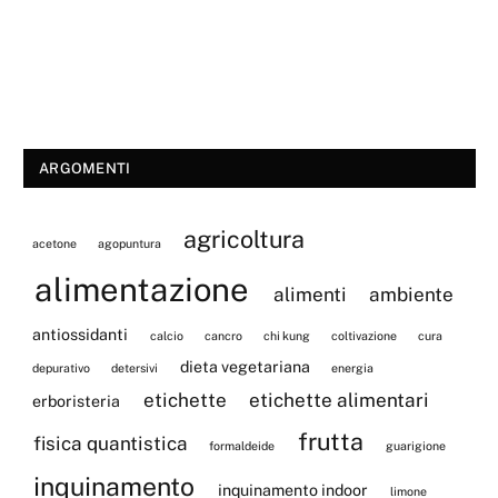
ARGOMENTI
agricoltura
acetone
agopuntura
alimentazione
alimenti
ambiente
antiossidanti
calcio
cancro
chi kung
coltivazione
cura
dieta vegetariana
depurativo
detersivi
energia
etichette
etichette alimentari
erboristeria
frutta
fisica quantistica
formaldeide
guarigione
inquinamento
inquinamento indoor
limone