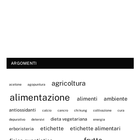
ARGOMENTI
agricoltura
acetone
agopuntura
alimentazione
alimenti
ambiente
antiossidanti
calcio
cancro
chi kung
coltivazione
cura
dieta vegetariana
depurativo
detersivi
energia
etichette
etichette alimentari
erboristeria
frutta