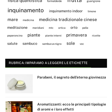
fisica quantistica
formaldeide
guarigione
inquinamento
inquinamento indoor
limone
mare
medicina tradizionale cinese
medicina
meditazione
orto
meridiani
mtc
ortica
pelle
piante
primavera
peperoncino
piante interni
ricette
sole
salute
sambuco
sambucus nigra
voc
RUBRICA: IMPARAMO A LEGGERE LE ETICHETTE
Parabeni, il segreto dell’eterna giovinezza
Aromatizzanti: ecco le principali tipologie
di aromi e i loro effetti