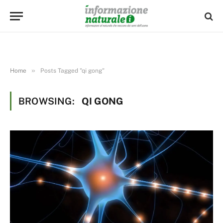
»
Home
Posts Tagged "qi gong"
BROWSING:
QI GONG