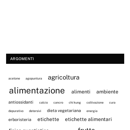
ARGOMENTI
agricoltura
acetone
agopuntura
alimentazione
alimenti
ambiente
antiossidanti
calcio
cancro
chi kung
coltivazione
cura
dieta vegetariana
depurativo
detersivi
energia
etichette
etichette alimentari
erboristeria
frutta