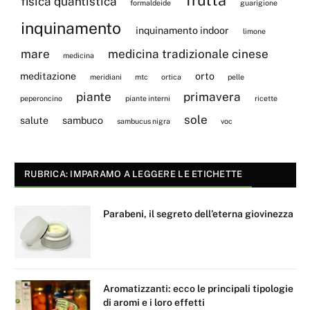
fisica quantistica
formaldeide
guarigione
inquinamento
inquinamento indoor
limone
mare
medicina tradizionale cinese
medicina
meditazione
orto
meridiani
mtc
ortica
pelle
piante
primavera
peperoncino
piante interni
ricette
sole
salute
sambuco
sambucus nigra
voc
RUBRICA: IMPARAMO A LEGGERE LE ETICHETTE
Parabeni, il segreto dell’eterna giovinezza
Aromatizzanti: ecco le principali tipologie
di aromi e i loro effetti