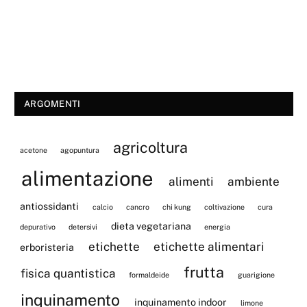
ARGOMENTI
agricoltura
acetone
agopuntura
alimentazione
alimenti
ambiente
antiossidanti
calcio
cancro
chi kung
coltivazione
cura
dieta vegetariana
depurativo
detersivi
energia
etichette
etichette alimentari
erboristeria
frutta
fisica quantistica
formaldeide
guarigione
inquinamento
inquinamento indoor
limone