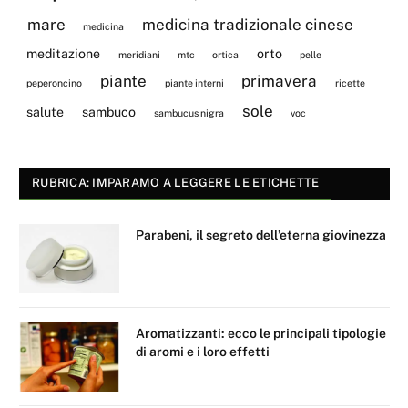
mare
medicina tradizionale cinese
medicina
meditazione
orto
meridiani
mtc
ortica
pelle
piante
primavera
peperoncino
piante interni
ricette
sole
salute
sambuco
sambucus nigra
voc
RUBRICA: IMPARAMO A LEGGERE LE ETICHETTE
Parabeni, il segreto dell’eterna giovinezza
Aromatizzanti: ecco le principali tipologie
di aromi e i loro effetti