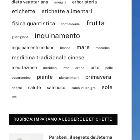
dieta vegetariana
erboristeria
energia
etichette
etichette alimentari
frutta
fisica quantistica
formaldeide
inquinamento
guarigione
mare
inquinamento indoor
limone
medicina
medicina tradizionale cinese
meditazione
orto
meridiani
mtc
ortica
pelle
piante
primavera
peperoncino
piante interni
sole
salute
sambuco
ricette
sambucus nigra
voc
RUBRICA: IMPARAMO A LEGGERE LE ETICHETTE
Parabeni, il segreto dell’eterna