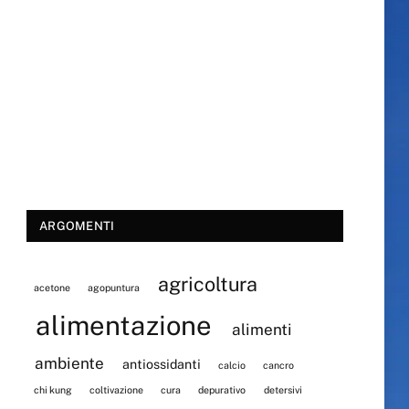
ARGOMENTI
agricoltura
acetone
agopuntura
alimentazione
alimenti
ambiente
antiossidanti
calcio
cancro
chi kung
coltivazione
cura
depurativo
detersivi