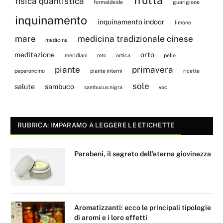
fisica quantistica
formaldeide
guarigione
inquinamento
inquinamento indoor
limone
mare
medicina tradizionale cinese
medicina
meditazione
orto
meridiani
mtc
ortica
pelle
piante
primavera
peperoncino
piante interni
ricette
sole
salute
sambuco
sambucus nigra
voc
RUBRICA: IMPARAMO A LEGGERE LE ETICHETTE
Parabeni, il segreto dell’eterna giovinezza
Aromatizzanti: ecco le principali tipologie
di aromi e i loro effetti