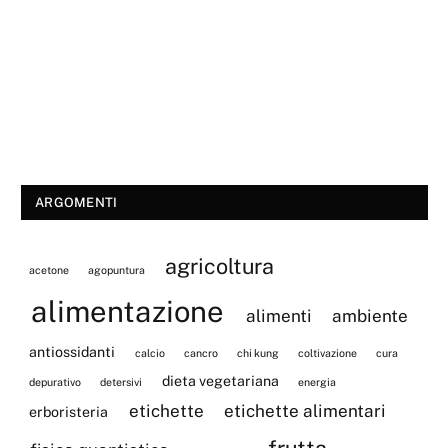
ARGOMENTI
agricoltura
acetone
agopuntura
alimentazione
alimenti
ambiente
antiossidanti
calcio
cancro
chi kung
coltivazione
cura
dieta vegetariana
depurativo
detersivi
energia
etichette
etichette alimentari
erboristeria
frutta