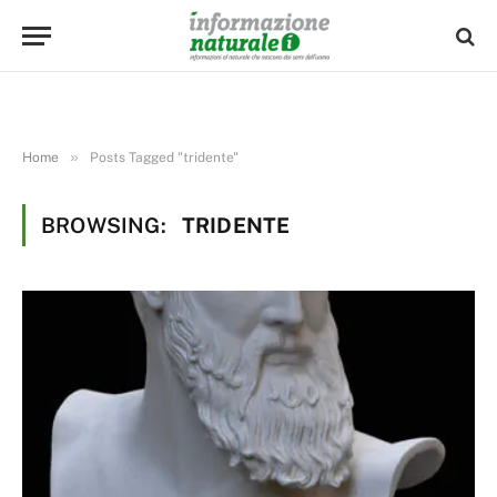
»
Home
Posts Tagged "tridente"
BROWSING:
TRIDENTE