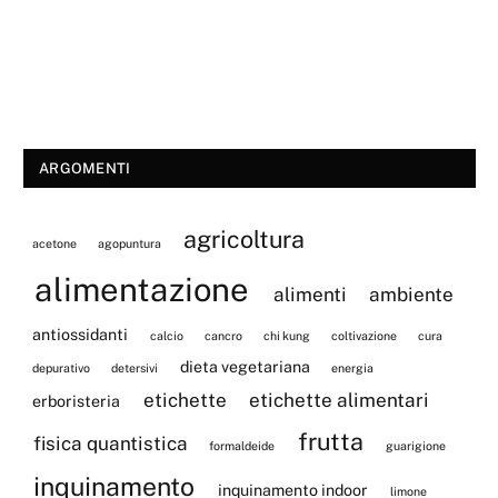
ARGOMENTI
agricoltura
acetone
agopuntura
alimentazione
alimenti
ambiente
antiossidanti
calcio
cancro
chi kung
coltivazione
cura
dieta vegetariana
depurativo
detersivi
energia
etichette
etichette alimentari
erboristeria
frutta
fisica quantistica
formaldeide
guarigione
inquinamento
inquinamento indoor
limone