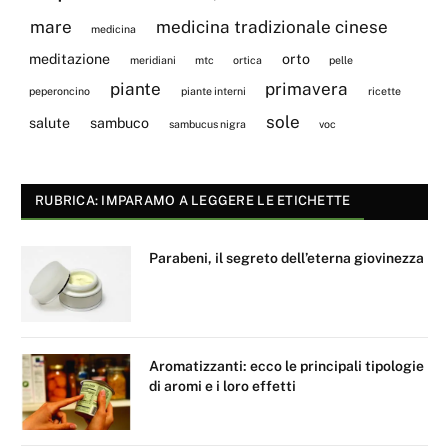
mare
medicina tradizionale cinese
medicina
meditazione
orto
meridiani
mtc
ortica
pelle
piante
primavera
peperoncino
piante interni
ricette
sole
salute
sambuco
sambucus nigra
voc
RUBRICA: IMPARAMO A LEGGERE LE ETICHETTE
Parabeni, il segreto dell’eterna giovinezza
Aromatizzanti: ecco le principali tipologie
di aromi e i loro effetti