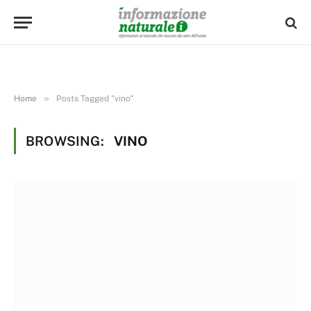
»
Home
Posts Tagged "vino"
BROWSING:
VINO