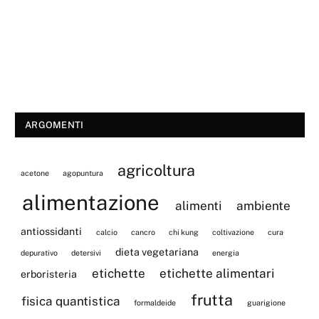
ARGOMENTI
agricoltura
acetone
agopuntura
alimentazione
alimenti
ambiente
antiossidanti
calcio
cancro
chi kung
coltivazione
cura
dieta vegetariana
depurativo
detersivi
energia
etichette
etichette alimentari
erboristeria
frutta
fisica quantistica
formaldeide
guarigione