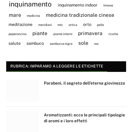
inquinamento
inquinamento indoor
limone
mare
medicina tradizionale cinese
medicina
meditazione
orto
meridiani
mtc
ortica
pelle
piante
primavera
peperoncino
piante interni
ricette
sole
salute
sambuco
sambucus nigra
voc
RUBRICA: IMPARAMO A LEGGERE LE ETICHETTE
Parabeni, il segreto dell’eterna giovinezza
Aromatizzanti: ecco le principali tipologie
di aromi e i loro effetti