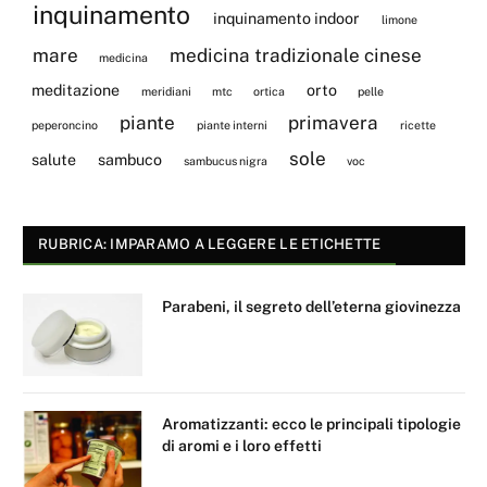
inquinamento
inquinamento indoor
limone
mare
medicina tradizionale cinese
medicina
meditazione
orto
meridiani
mtc
ortica
pelle
piante
primavera
peperoncino
piante interni
ricette
sole
salute
sambuco
sambucus nigra
voc
RUBRICA: IMPARAMO A LEGGERE LE ETICHETTE
Parabeni, il segreto dell’eterna giovinezza
Aromatizzanti: ecco le principali tipologie
di aromi e i loro effetti