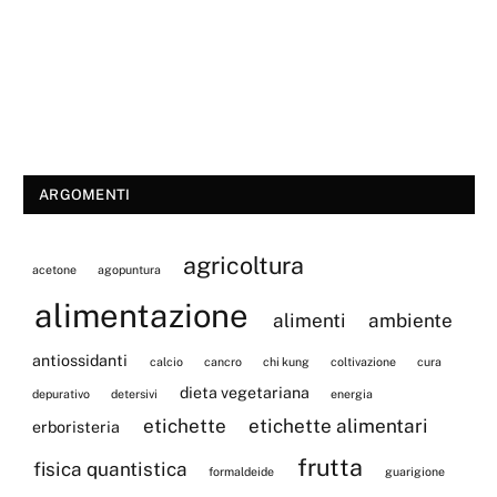
ARGOMENTI
agricoltura
acetone
agopuntura
alimentazione
alimenti
ambiente
antiossidanti
calcio
cancro
chi kung
coltivazione
cura
dieta vegetariana
depurativo
detersivi
energia
etichette
etichette alimentari
erboristeria
frutta
fisica quantistica
formaldeide
guarigione