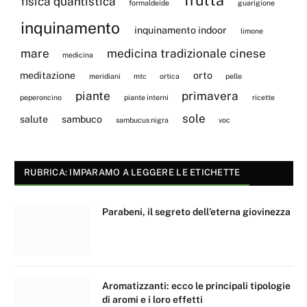
fisica quantistica
formaldeide
guarigione
inquinamento
inquinamento indoor
limone
mare
medicina tradizionale cinese
medicina
meditazione
orto
meridiani
mtc
ortica
pelle
piante
primavera
peperoncino
piante interni
ricette
sole
salute
sambuco
sambucus nigra
voc
RUBRICA: IMPARAMO A LEGGERE LE ETICHETTE
Parabeni, il segreto dell’eterna giovinezza
Aromatizzanti: ecco le principali tipologie
di aromi e i loro effetti