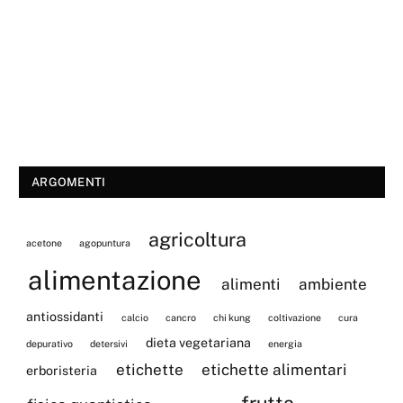
ARGOMENTI
agricoltura
acetone
agopuntura
alimentazione
alimenti
ambiente
antiossidanti
calcio
cancro
chi kung
coltivazione
cura
dieta vegetariana
depurativo
detersivi
energia
etichette
etichette alimentari
erboristeria
frutta