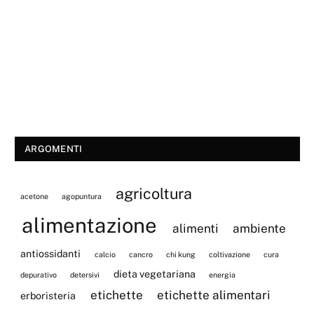
ARGOMENTI
agricoltura
acetone
agopuntura
alimentazione
alimenti
ambiente
antiossidanti
calcio
cancro
chi kung
coltivazione
cura
dieta vegetariana
depurativo
detersivi
energia
etichette
etichette alimentari
erboristeria