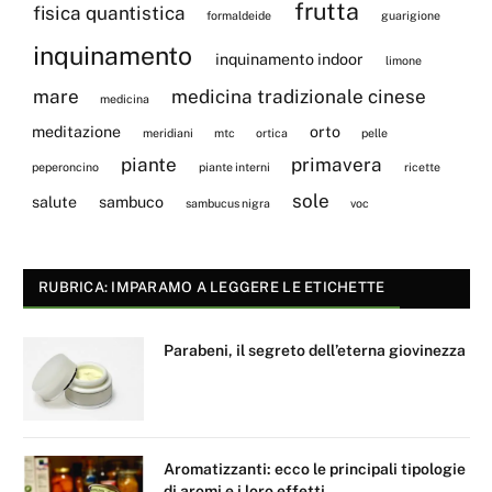
frutta
fisica quantistica
formaldeide
guarigione
inquinamento
inquinamento indoor
limone
mare
medicina tradizionale cinese
medicina
meditazione
orto
meridiani
mtc
ortica
pelle
piante
primavera
peperoncino
piante interni
ricette
sole
salute
sambuco
sambucus nigra
voc
RUBRICA: IMPARAMO A LEGGERE LE ETICHETTE
Parabeni, il segreto dell’eterna giovinezza
Aromatizzanti: ecco le principali tipologie
di aromi e i loro effetti