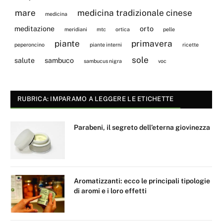
mare
medicina tradizionale cinese
medicina
meditazione
orto
meridiani
mtc
ortica
pelle
piante
primavera
peperoncino
piante interni
ricette
sole
salute
sambuco
sambucus nigra
voc
RUBRICA: IMPARAMO A LEGGERE LE ETICHETTE
Parabeni, il segreto dell’eterna giovinezza
Aromatizzanti: ecco le principali tipologie
di aromi e i loro effetti