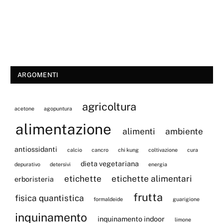
ARGOMENTI
agricoltura
acetone
agopuntura
alimentazione
alimenti
ambiente
antiossidanti
calcio
cancro
chi kung
coltivazione
cura
dieta vegetariana
depurativo
detersivi
energia
etichette
etichette alimentari
erboristeria
frutta
fisica quantistica
formaldeide
guarigione
inquinamento
inquinamento indoor
limone