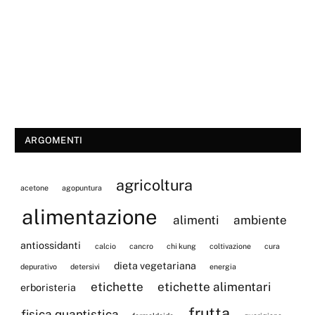
ARGOMENTI
agricoltura
acetone
agopuntura
alimentazione
alimenti
ambiente
antiossidanti
calcio
cancro
chi kung
coltivazione
cura
dieta vegetariana
depurativo
detersivi
energia
etichette
etichette alimentari
erboristeria
frutta
fisica quantistica