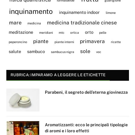
formaldeide
guarigione
inquinamento
inquinamento indoor
limone
mare
medicina tradizionale cinese
medicina
meditazione
orto
meridiani
mtc
ortica
pelle
piante
primavera
peperoncino
piante interni
ricette
sole
salute
sambuco
sambucus nigra
voc
RUBRICA: IMPARAMO A LEGGERE LE ETICHETTE
Parabeni, il segreto dell’eterna giovinezza
Aromatizzanti: ecco le principali tipologie
di aromi e i loro effetti