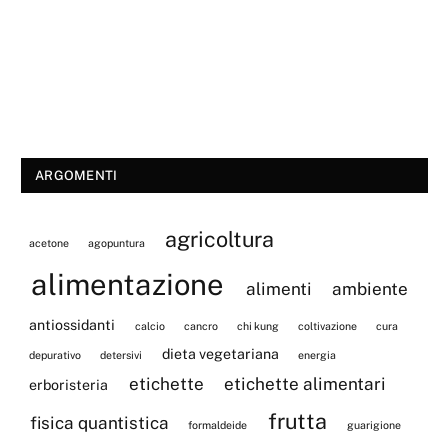
ARGOMENTI
agricoltura
acetone
agopuntura
alimentazione
alimenti
ambiente
antiossidanti
calcio
cancro
chi kung
coltivazione
cura
dieta vegetariana
depurativo
detersivi
energia
etichette
etichette alimentari
erboristeria
frutta
fisica quantistica
formaldeide
guarigione