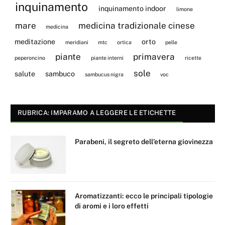
inquinamento
inquinamento indoor
limone
mare
medicina tradizionale cinese
medicina
meditazione
orto
meridiani
mtc
ortica
pelle
piante
primavera
peperoncino
piante interni
ricette
sole
salute
sambuco
sambucus nigra
voc
RUBRICA: IMPARAMO A LEGGERE LE ETICHETTE
Parabeni, il segreto dell’eterna giovinezza
Aromatizzanti: ecco le principali tipologie
di aromi e i loro effetti