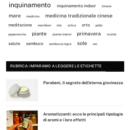
inquinamento
inquinamento indoor
limone
mare
medicina tradizionale cinese
medicina
meditazione
orto
meridiani
mtc
ortica
pelle
piante
primavera
peperoncino
piante interni
ricette
sole
salute
sambuco
sambucus nigra
voc
RUBRICA: IMPARAMO A LEGGERE LE ETICHETTE
Parabeni, il segreto dell’eterna giovinezza
Aromatizzanti: ecco le principali tipologie
di aromi e i loro effetti