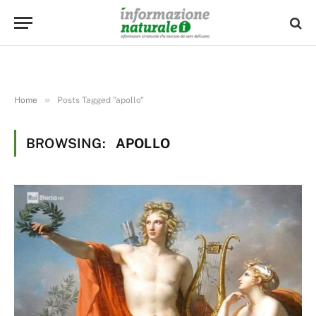
»
Home
Posts Tagged "apollo"
BROWSING:
APOLLO