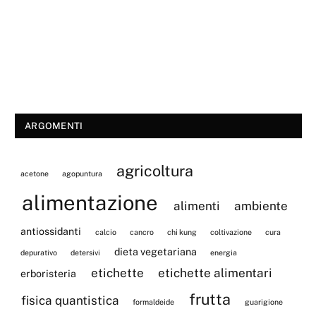
ARGOMENTI
agricoltura
acetone
agopuntura
alimentazione
alimenti
ambiente
antiossidanti
calcio
cancro
chi kung
coltivazione
cura
dieta vegetariana
depurativo
detersivi
energia
etichette
etichette alimentari
erboristeria
frutta
fisica quantistica
formaldeide
guarigione