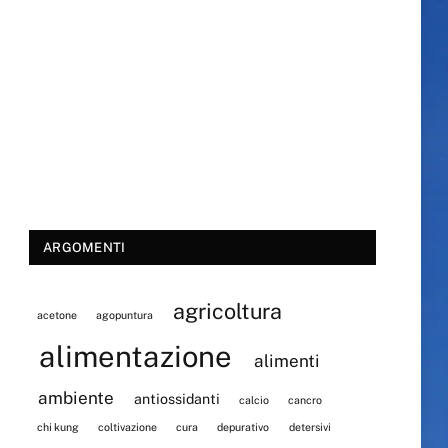
ARGOMENTI
agricoltura
acetone
agopuntura
alimentazione
alimenti
ambiente
antiossidanti
calcio
cancro
chi kung
coltivazione
cura
depurativo
detersivi