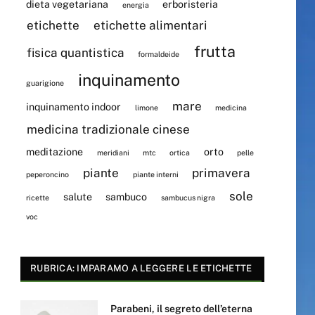
dieta vegetariana
erboristeria
energia
etichette
etichette alimentari
frutta
fisica quantistica
formaldeide
inquinamento
guarigione
mare
inquinamento indoor
limone
medicina
medicina tradizionale cinese
meditazione
orto
meridiani
mtc
ortica
pelle
piante
primavera
peperoncino
piante interni
sole
salute
sambuco
ricette
sambucus nigra
voc
RUBRICA: IMPARAMO A LEGGERE LE ETICHETTE
Parabeni, il segreto dell’eterna