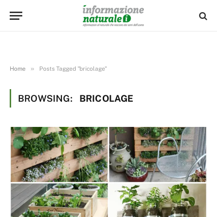
»
Home
Posts Tagged "bricolage"
BROWSING:
BRICOLAGE