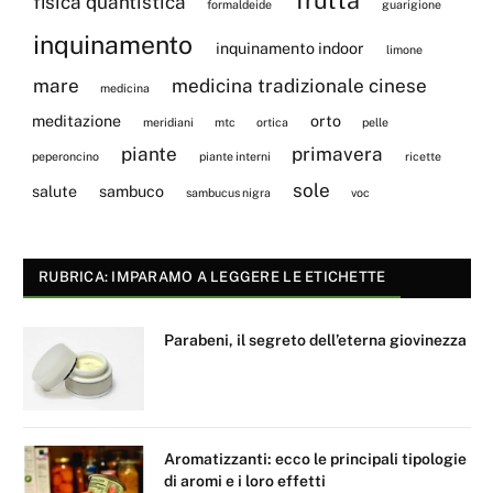
fisica quantistica
formaldeide
guarigione
inquinamento
inquinamento indoor
limone
mare
medicina tradizionale cinese
medicina
meditazione
orto
meridiani
mtc
ortica
pelle
piante
primavera
peperoncino
piante interni
ricette
sole
salute
sambuco
sambucus nigra
voc
RUBRICA: IMPARAMO A LEGGERE LE ETICHETTE
Parabeni, il segreto dell’eterna giovinezza
Aromatizzanti: ecco le principali tipologie
di aromi e i loro effetti