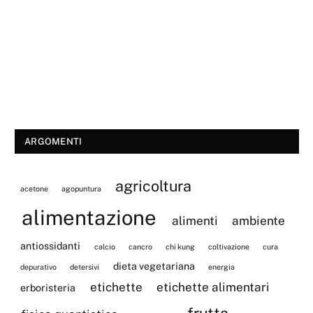
ARGOMENTI
agricoltura
acetone
agopuntura
alimentazione
alimenti
ambiente
antiossidanti
calcio
cancro
chi kung
coltivazione
cura
dieta vegetariana
depurativo
detersivi
energia
etichette
etichette alimentari
erboristeria
frutta