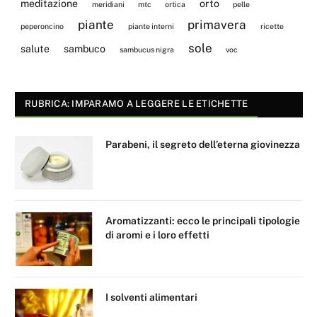
meditazione
orto
meridiani
mtc
ortica
pelle
piante
primavera
peperoncino
piante interni
ricette
sole
salute
sambuco
sambucus nigra
voc
RUBRICA: IMPARAMO A LEGGERE LE ETICHETTE
Parabeni, il segreto dell’eterna giovinezza
Aromatizzanti: ecco le principali tipologie
di aromi e i loro effetti
I solventi alimentari