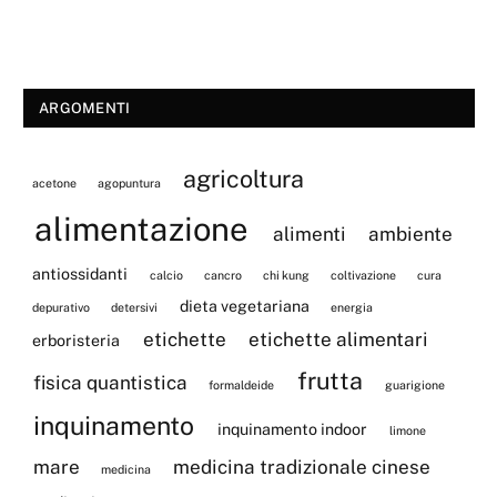
ARGOMENTI
agricoltura
acetone
agopuntura
alimentazione
alimenti
ambiente
antiossidanti
calcio
cancro
chi kung
coltivazione
cura
dieta vegetariana
depurativo
detersivi
energia
etichette
etichette alimentari
erboristeria
frutta
fisica quantistica
formaldeide
guarigione
inquinamento
inquinamento indoor
limone
mare
medicina tradizionale cinese
medicina