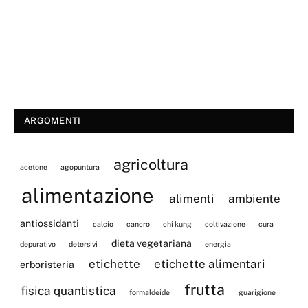
ARGOMENTI
agricoltura
acetone
agopuntura
alimentazione
alimenti
ambiente
antiossidanti
calcio
cancro
chi kung
coltivazione
cura
dieta vegetariana
depurativo
detersivi
energia
etichette
etichette alimentari
erboristeria
frutta
fisica quantistica
formaldeide
guarigione