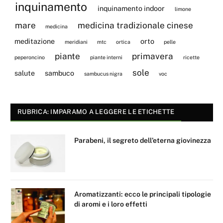
inquinamento
inquinamento indoor
limone
mare
medicina tradizionale cinese
medicina
meditazione
orto
meridiani
mtc
ortica
pelle
piante
primavera
peperoncino
piante interni
ricette
sole
salute
sambuco
sambucus nigra
voc
RUBRICA: IMPARAMO A LEGGERE LE ETICHETTE
Parabeni, il segreto dell’eterna giovinezza
Aromatizzanti: ecco le principali tipologie
di aromi e i loro effetti