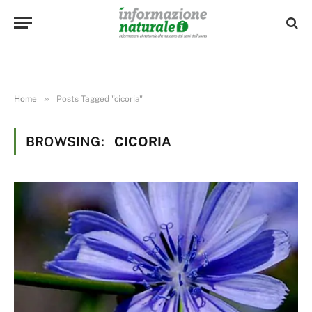
»
Home
Posts Tagged "cicoria"
BROWSING:
CICORIA