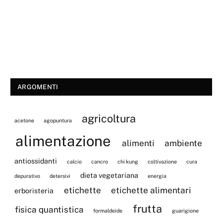
ARGOMENTI
agricoltura
acetone
agopuntura
alimentazione
alimenti
ambiente
antiossidanti
calcio
cancro
chi kung
coltivazione
cura
dieta vegetariana
depurativo
detersivi
energia
etichette
etichette alimentari
erboristeria
frutta
fisica quantistica
formaldeide
guarigione