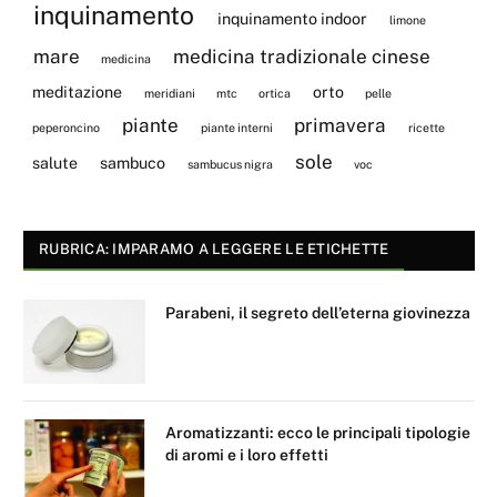
inquinamento
inquinamento indoor
limone
mare
medicina tradizionale cinese
medicina
meditazione
orto
meridiani
mtc
ortica
pelle
piante
primavera
peperoncino
piante interni
ricette
sole
salute
sambuco
sambucus nigra
voc
RUBRICA: IMPARAMO A LEGGERE LE ETICHETTE
Parabeni, il segreto dell’eterna giovinezza
Aromatizzanti: ecco le principali tipologie
di aromi e i loro effetti