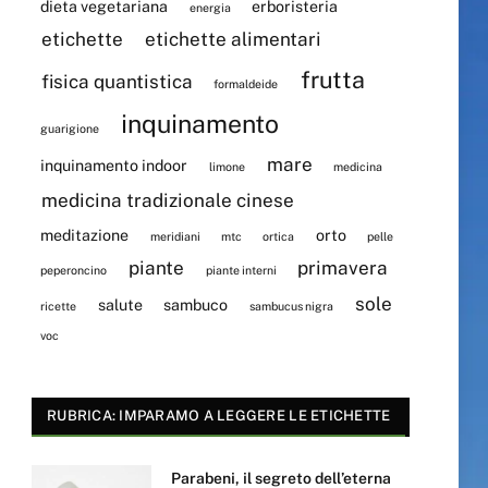
dieta vegetariana
erboristeria
energia
etichette
etichette alimentari
frutta
fisica quantistica
formaldeide
inquinamento
guarigione
mare
inquinamento indoor
limone
medicina
medicina tradizionale cinese
meditazione
orto
meridiani
mtc
ortica
pelle
piante
primavera
peperoncino
piante interni
sole
salute
sambuco
ricette
sambucus nigra
voc
RUBRICA: IMPARAMO A LEGGERE LE ETICHETTE
Parabeni, il segreto dell’eterna