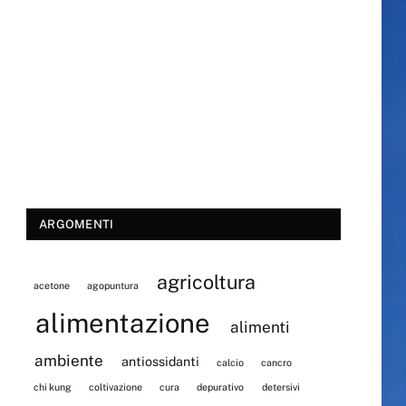
ARGOMENTI
agricoltura
acetone
agopuntura
alimentazione
alimenti
ambiente
antiossidanti
calcio
cancro
chi kung
coltivazione
cura
depurativo
detersivi