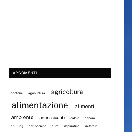
ARGOMENTI
agricoltura
acetone
agopuntura
alimentazione
alimenti
ambiente
antiossidanti
calcio
cancro
chi kung
coltivazione
cura
depurativo
detersivi