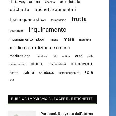
dieta vegetariana
erboristeria
energia
etichette
etichette alimentari
frutta
fisica quantistica
formaldeide
inquinamento
guarigione
mare
inquinamento indoor
limone
medicina
medicina tradizionale cinese
meditazione
orto
meridiani
mtc
ortica
pelle
piante
primavera
peperoncino
piante interni
sole
salute
sambuco
ricette
sambucus nigra
voc
RUBRICA: IMPARAMO A LEGGERE LE ETICHETTE
Parabeni, il segreto dell’eterna