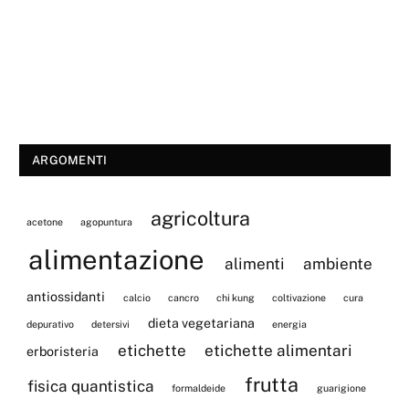
ARGOMENTI
agricoltura
acetone
agopuntura
alimentazione
alimenti
ambiente
antiossidanti
calcio
cancro
chi kung
coltivazione
cura
dieta vegetariana
depurativo
detersivi
energia
etichette
etichette alimentari
erboristeria
frutta
fisica quantistica
formaldeide
guarigione