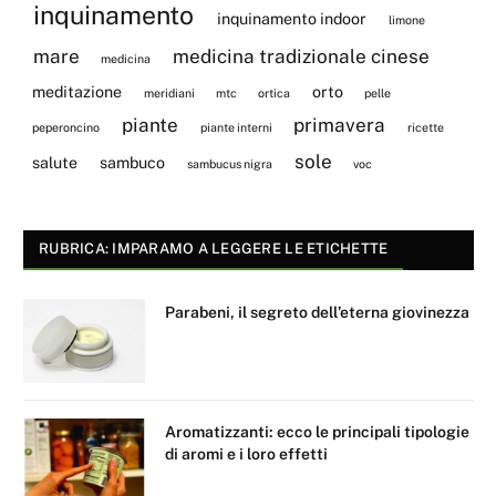
inquinamento
inquinamento indoor
limone
mare
medicina tradizionale cinese
medicina
meditazione
orto
meridiani
mtc
ortica
pelle
piante
primavera
peperoncino
piante interni
ricette
sole
salute
sambuco
sambucus nigra
voc
RUBRICA: IMPARAMO A LEGGERE LE ETICHETTE
Parabeni, il segreto dell’eterna giovinezza
Aromatizzanti: ecco le principali tipologie
di aromi e i loro effetti