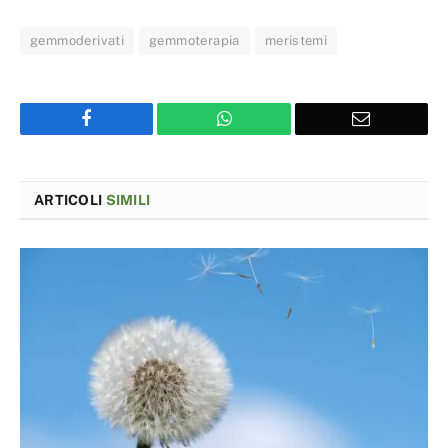
gemmoderivati
gemmoterapia
meristemi
Facebook
WhatsApp
Email
ARTICOLI
SIMILI