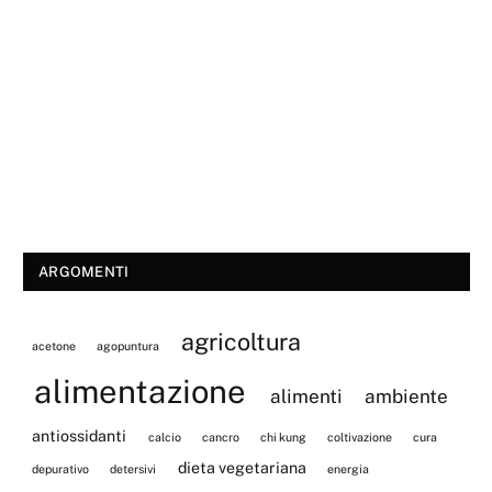
ARGOMENTI
agricoltura
acetone
agopuntura
alimentazione
alimenti
ambiente
antiossidanti
calcio
cancro
chi kung
coltivazione
cura
dieta vegetariana
depurativo
detersivi
energia