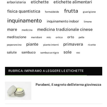
etichette
etichette alimentari
erboristeria
frutta
fisica quantistica
formaldeide
guarigione
inquinamento
inquinamento indoor
limone
mare
medicina tradizionale cinese
medicina
meditazione
orto
meridiani
mtc
ortica
pelle
piante
primavera
peperoncino
piante interni
ricette
sole
salute
sambuco
sambucus nigra
voc
RUBRICA: IMPARAMO A LEGGERE LE ETICHETTE
Parabeni, il segreto dell’eterna giovinezza