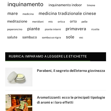
inquinamento
inquinamento indoor
limone
mare
medicina tradizionale cinese
medicina
meditazione
orto
meridiani
mtc
ortica
pelle
piante
primavera
peperoncino
piante interni
ricette
sole
salute
sambuco
sambucus nigra
voc
RUBRICA: IMPARAMO A LEGGERE LE ETICHETTE
Parabeni, il segreto dell’eterna giovinezza
Aromatizzanti: ecco le principali tipologie
di aromi e i loro effetti