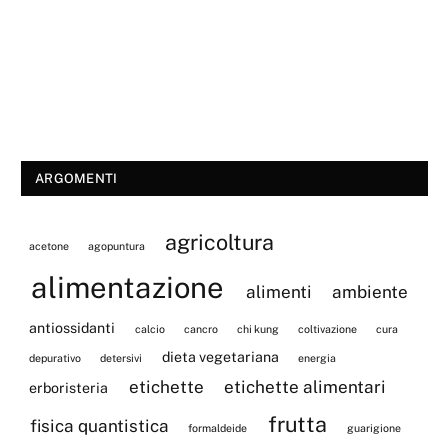
ARGOMENTI
agricoltura
acetone
agopuntura
alimentazione
alimenti
ambiente
antiossidanti
calcio
cancro
chi kung
coltivazione
cura
dieta vegetariana
depurativo
detersivi
energia
etichette
etichette alimentari
erboristeria
frutta
fisica quantistica
formaldeide
guarigione