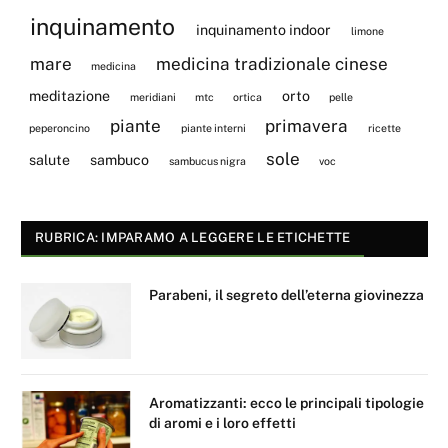
inquinamento
inquinamento indoor
limone
mare
medicina tradizionale cinese
medicina
meditazione
orto
meridiani
mtc
ortica
pelle
piante
primavera
peperoncino
piante interni
ricette
sole
salute
sambuco
sambucus nigra
voc
RUBRICA: IMPARAMO A LEGGERE LE ETICHETTE
Parabeni, il segreto dell’eterna giovinezza
Aromatizzanti: ecco le principali tipologie
di aromi e i loro effetti