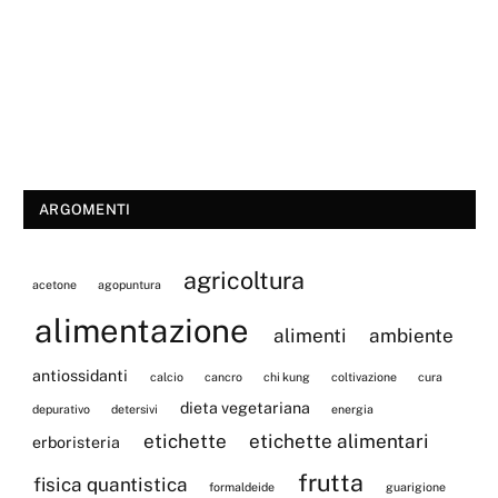
ARGOMENTI
agricoltura
acetone
agopuntura
alimentazione
alimenti
ambiente
antiossidanti
calcio
cancro
chi kung
coltivazione
cura
dieta vegetariana
depurativo
detersivi
energia
etichette
etichette alimentari
erboristeria
frutta
fisica quantistica
formaldeide
guarigione