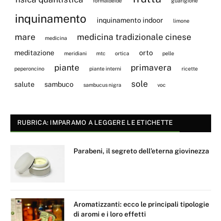
formaldeide
guarigione
inquinamento
inquinamento indoor
limone
mare
medicina tradizionale cinese
medicina
meditazione
orto
meridiani
mtc
ortica
pelle
piante
primavera
peperoncino
piante interni
ricette
sole
salute
sambuco
sambucus nigra
voc
RUBRICA: IMPARAMO A LEGGERE LE ETICHETTE
Parabeni, il segreto dell’eterna giovinezza
Aromatizzanti: ecco le principali tipologie
di aromi e i loro effetti