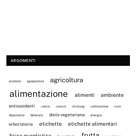
ARGOMENTI
agricoltura
acetone
agopuntura
alimentazione
alimenti
ambiente
antiossidanti
calcio
cancro
chi kung
coltivazione
cura
dieta vegetariana
depurativo
detersivi
energia
etichette
etichette alimentari
erboristeria
frutta
fisica quantistica