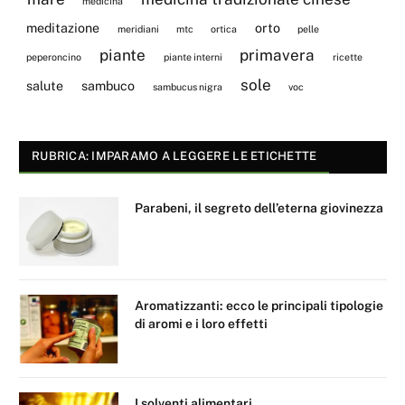
medicina
meditazione
orto
meridiani
mtc
ortica
pelle
piante
primavera
peperoncino
piante interni
ricette
sole
salute
sambuco
sambucus nigra
voc
RUBRICA: IMPARAMO A LEGGERE LE ETICHETTE
Parabeni, il segreto dell’eterna giovinezza
Aromatizzanti: ecco le principali tipologie
di aromi e i loro effetti
I solventi alimentari