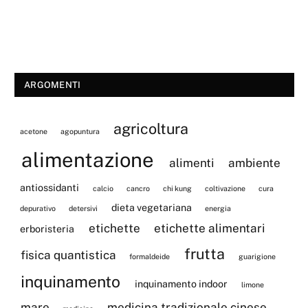
ARGOMENTI
agricoltura
acetone
agopuntura
alimentazione
alimenti
ambiente
antiossidanti
calcio
cancro
chi kung
coltivazione
cura
dieta vegetariana
depurativo
detersivi
energia
etichette
etichette alimentari
erboristeria
frutta
fisica quantistica
formaldeide
guarigione
inquinamento
inquinamento indoor
limone
mare
medicina tradizionale cinese