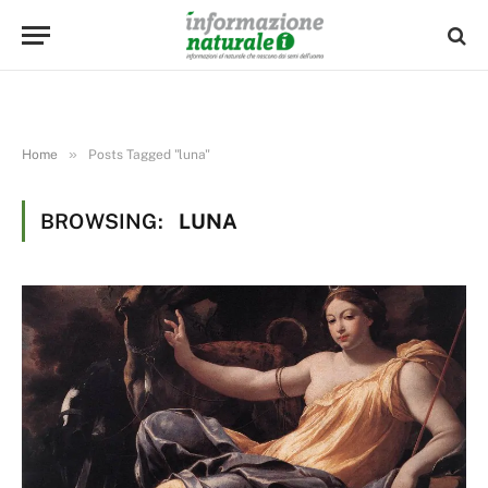
»
Home
Posts Tagged "luna"
BROWSING:
LUNA