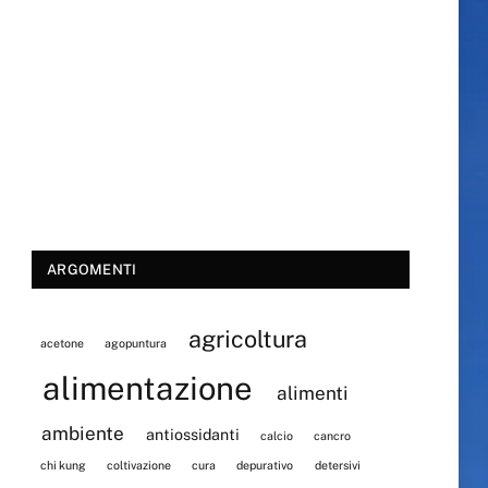
ARGOMENTI
agricoltura
acetone
agopuntura
alimentazione
alimenti
ambiente
antiossidanti
calcio
cancro
chi kung
coltivazione
cura
depurativo
detersivi