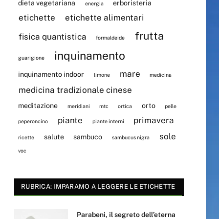
dieta vegetariana
erboristeria
energia
etichette
etichette alimentari
frutta
fisica quantistica
formaldeide
inquinamento
guarigione
mare
inquinamento indoor
limone
medicina
medicina tradizionale cinese
meditazione
orto
meridiani
mtc
ortica
pelle
piante
primavera
peperoncino
piante interni
sole
salute
sambuco
ricette
sambucus nigra
voc
RUBRICA: IMPARAMO A LEGGERE LE ETICHETTE
Parabeni, il segreto dell’eterna