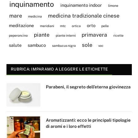
inquinamento
inquinamento indoor
limone
mare
medicina tradizionale cinese
medicina
meditazione
orto
meridiani
mtc
ortica
pelle
piante
primavera
peperoncino
piante interni
ricette
sole
salute
sambuco
sambucus nigra
voc
RUBRICA: IMPARAMO A LEGGERE LE ETICHETTE
Parabeni, il segreto dell’eterna giovinezza
Aromatizzanti: ecco le principali tipologie
di aromi e i loro effetti