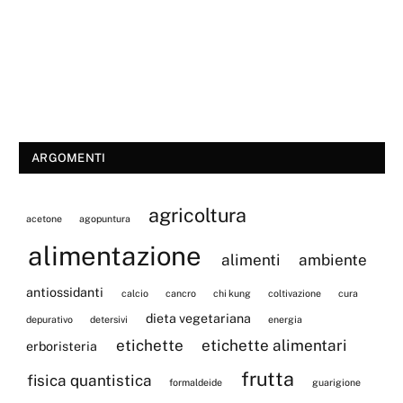
ARGOMENTI
agricoltura
acetone
agopuntura
alimentazione
alimenti
ambiente
antiossidanti
calcio
cancro
chi kung
coltivazione
cura
dieta vegetariana
depurativo
detersivi
energia
etichette
etichette alimentari
erboristeria
frutta
fisica quantistica
formaldeide
guarigione