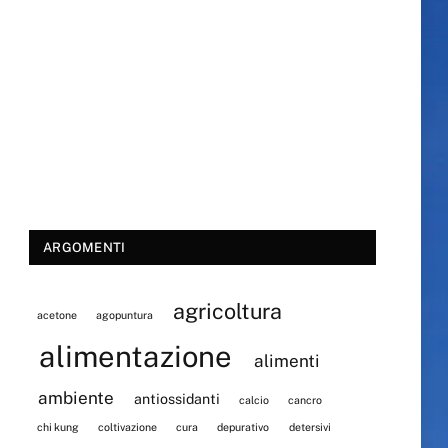
ARGOMENTI
agricoltura
acetone
agopuntura
alimentazione
alimenti
ambiente
antiossidanti
calcio
cancro
chi kung
coltivazione
cura
depurativo
detersivi