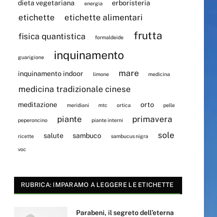
dieta vegetariana
erboristeria
energia
etichette
etichette alimentari
frutta
fisica quantistica
formaldeide
inquinamento
guarigione
mare
inquinamento indoor
limone
medicina
medicina tradizionale cinese
meditazione
orto
meridiani
mtc
ortica
pelle
piante
primavera
peperoncino
piante interni
sole
salute
sambuco
ricette
sambucus nigra
voc
RUBRICA: IMPARAMO A LEGGERE LE ETICHETTE
Parabeni, il segreto dell’eterna