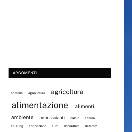
ARGOMENTI
agricoltura
acetone
agopuntura
alimentazione
alimenti
ambiente
antiossidanti
calcio
cancro
chi kung
coltivazione
cura
depurativo
detersivi