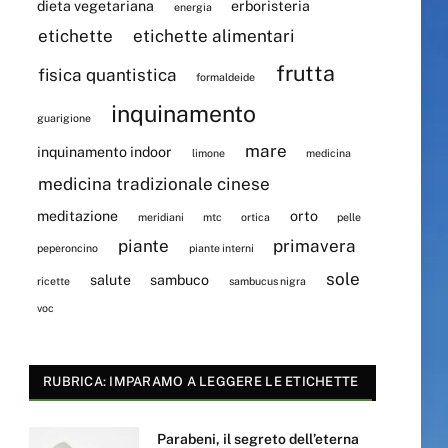
dieta vegetariana
erboristeria
energia
etichette
etichette alimentari
frutta
fisica quantistica
formaldeide
inquinamento
guarigione
mare
inquinamento indoor
limone
medicina
medicina tradizionale cinese
meditazione
orto
meridiani
mtc
ortica
pelle
piante
primavera
peperoncino
piante interni
sole
salute
sambuco
ricette
sambucus nigra
voc
RUBRICA: IMPARAMO A LEGGERE LE ETICHETTE
Parabeni, il segreto dell’eterna