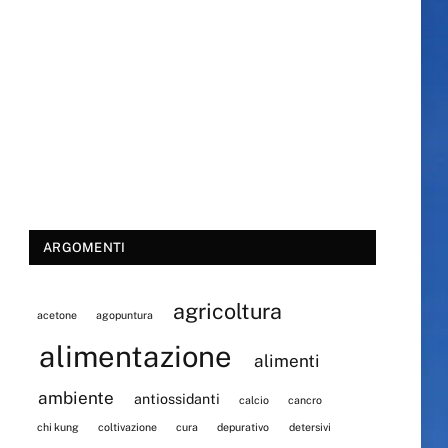
ARGOMENTI
agricoltura
acetone
agopuntura
alimentazione
alimenti
ambiente
antiossidanti
calcio
cancro
chi kung
coltivazione
cura
depurativo
detersivi