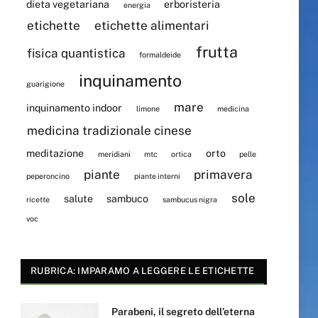
dieta vegetariana
erboristeria
energia
etichette
etichette alimentari
frutta
fisica quantistica
formaldeide
inquinamento
guarigione
mare
inquinamento indoor
limone
medicina
medicina tradizionale cinese
meditazione
orto
meridiani
mtc
ortica
pelle
piante
primavera
peperoncino
piante interni
sole
salute
sambuco
ricette
sambucus nigra
voc
RUBRICA: IMPARAMO A LEGGERE LE ETICHETTE
Parabeni, il segreto dell’eterna