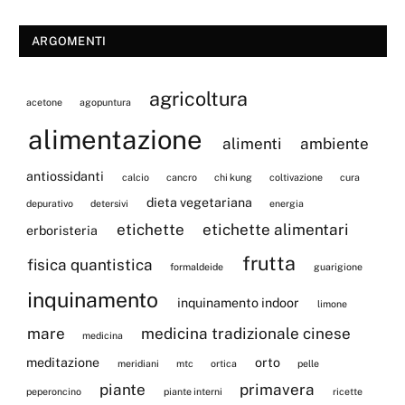
ARGOMENTI
agricoltura
acetone
agopuntura
alimentazione
alimenti
ambiente
antiossidanti
calcio
cancro
chi kung
coltivazione
cura
dieta vegetariana
depurativo
detersivi
energia
etichette
etichette alimentari
erboristeria
frutta
fisica quantistica
formaldeide
guarigione
inquinamento
inquinamento indoor
limone
mare
medicina tradizionale cinese
medicina
meditazione
orto
meridiani
mtc
ortica
pelle
piante
primavera
peperoncino
piante interni
ricette