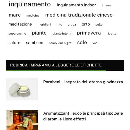
inquinamento
inquinamento indoor
limone
mare
medicina tradizionale cinese
medicina
meditazione
orto
meridiani
mtc
ortica
pelle
piante
primavera
peperoncino
piante interni
ricette
sole
salute
sambuco
sambucus nigra
voc
RUBRICA: IMPARAMO A LEGGERE LE ETICHETTE
Parabeni, il segreto dell’eterna giovinezza
Aromatizzanti: ecco le principali tipologie
di aromi e i loro effetti