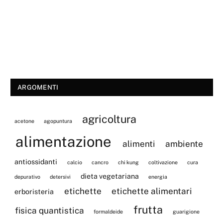
ARGOMENTI
agricoltura
acetone
agopuntura
alimentazione
alimenti
ambiente
antiossidanti
calcio
cancro
chi kung
coltivazione
cura
dieta vegetariana
depurativo
detersivi
energia
etichette
etichette alimentari
erboristeria
frutta
fisica quantistica
formaldeide
guarigione