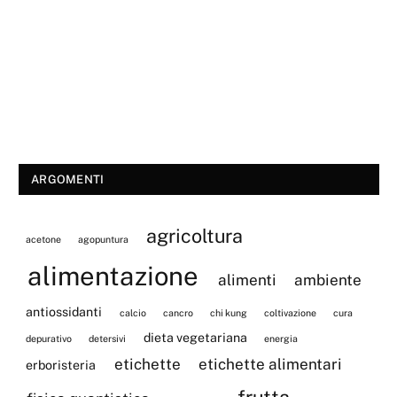
ARGOMENTI
agricoltura
acetone
agopuntura
alimentazione
alimenti
ambiente
antiossidanti
calcio
cancro
chi kung
coltivazione
cura
dieta vegetariana
depurativo
detersivi
energia
etichette
etichette alimentari
erboristeria
frutta