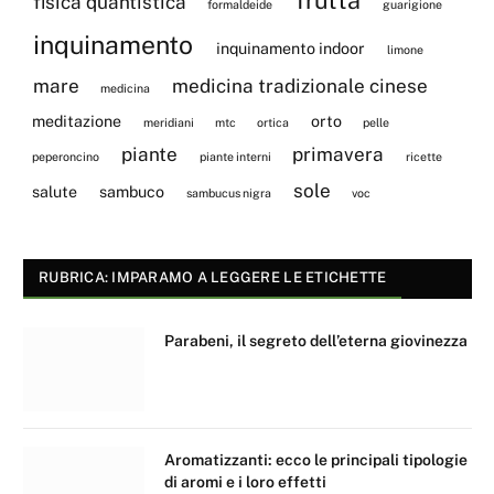
fisica quantistica
formaldeide
guarigione
inquinamento
inquinamento indoor
limone
mare
medicina tradizionale cinese
medicina
meditazione
orto
meridiani
mtc
ortica
pelle
piante
primavera
peperoncino
piante interni
ricette
sole
salute
sambuco
sambucus nigra
voc
RUBRICA: IMPARAMO A LEGGERE LE ETICHETTE
Parabeni, il segreto dell’eterna giovinezza
Aromatizzanti: ecco le principali tipologie
di aromi e i loro effetti