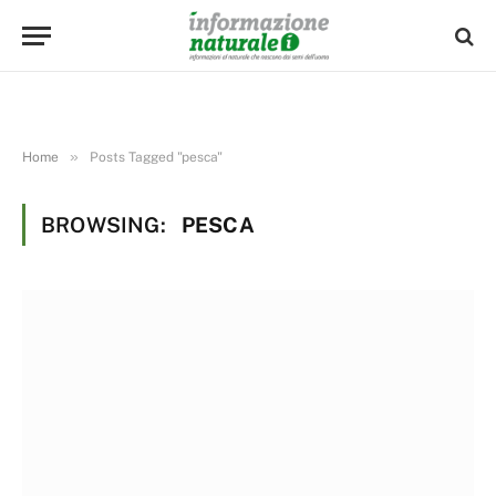
»
Home
Posts Tagged "pesca"
BROWSING:
PESCA