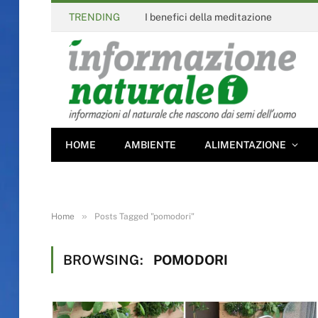
TRENDING
I benefici della meditazione
HOME
AMBIENTE
ALIMENTAZIONE
»
Home
Posts Tagged "pomodori"
BROWSING:
POMODORI