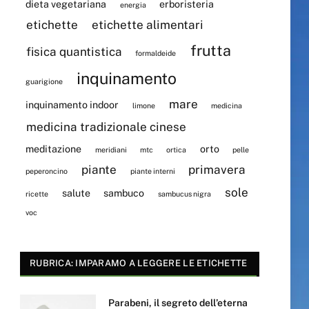
dieta vegetariana
erboristeria
energia
etichette
etichette alimentari
frutta
fisica quantistica
formaldeide
inquinamento
guarigione
mare
inquinamento indoor
limone
medicina
medicina tradizionale cinese
meditazione
orto
meridiani
mtc
ortica
pelle
piante
primavera
peperoncino
piante interni
sole
salute
sambuco
ricette
sambucus nigra
voc
RUBRICA: IMPARAMO A LEGGERE LE ETICHETTE
Parabeni, il segreto dell’eterna