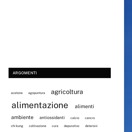
ARGOMENTI
agricoltura
acetone
agopuntura
alimentazione
alimenti
ambiente
antiossidanti
calcio
cancro
chi kung
coltivazione
cura
depurativo
detersivi